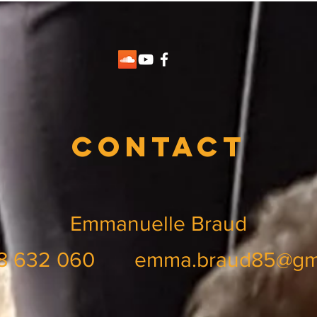
Contact
Emmanuelle Braud
68 632 060
emma.braud85@gm