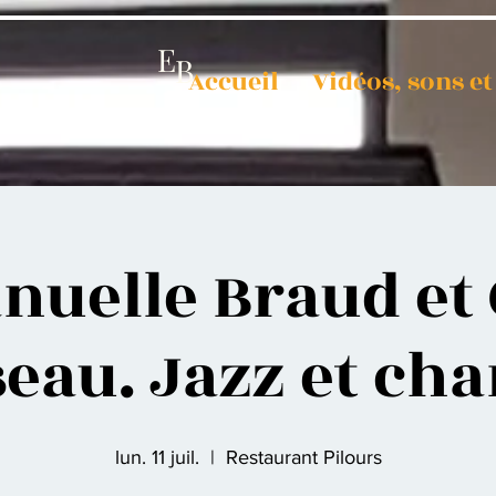
E
B
Accueil
Vidéos, sons e
uelle Braud et O
eau. Jazz et ch
lun. 11 juil.
  |  
Restaurant Pilours