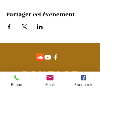
Partager cet événement
Contact
Phone
Email
Facebook
Emmanuelle Braud
+33 668 632 060
emma.braud85@gmail.com