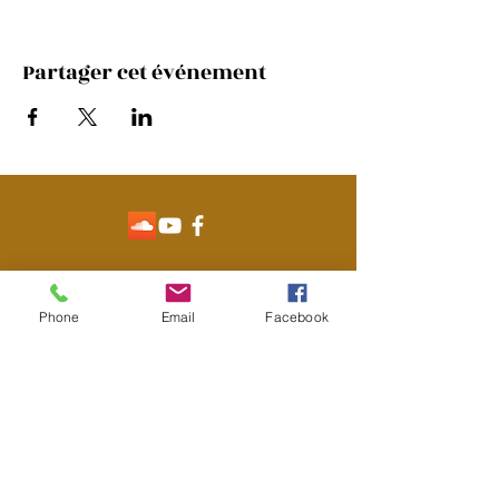
Partager cet événement
Contact
Phone
Email
Facebook
Emmanuelle Braud
+33 668 632 060
emma.braud85@gmail.com