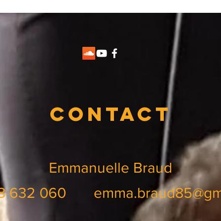
Contact
Emmanuelle Braud
68 632 060
emma.braud85@gm