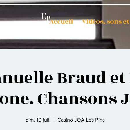
E
B
Accueil
Vidéos, sons e
uelle Braud et 
one. Chansons 
dim. 10 juil.
  |  
Casino JOA Les Pins