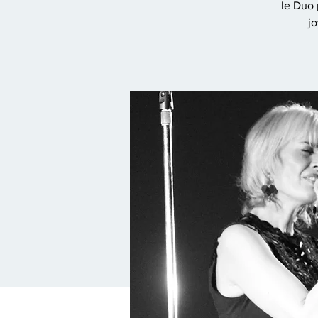
le Duo 
jo